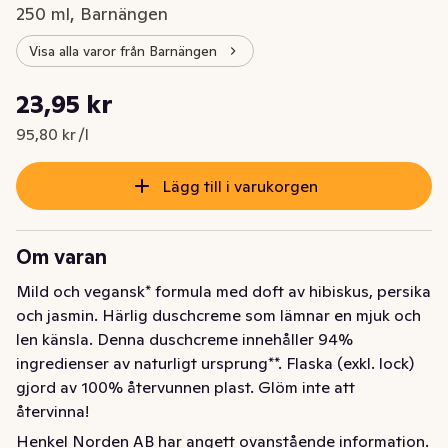
250 ml, Barnängen
Visa alla varor från Barnängen
Styckpris: 95,80 kr /l
23,95 kr
Nuvarande pris är: 23,95 kr
95,80 kr /l
Lägg till i varukorgen
Om varan
Mild och vegansk* formula med doft av hibiskus, persika 
och jasmin. Härlig duschcreme som lämnar en mjuk och 
len känsla. Denna duschcreme innehåller 94% 
ingredienser av naturligt ursprung**. Flaska (exkl. lock) 
gjord av 100% återvunnen plast. Glöm inte att 
återvinna!

Kan användas dagligen och är dermatologiskt testad. 
Henkel Norden AB har angett ovanstående information.