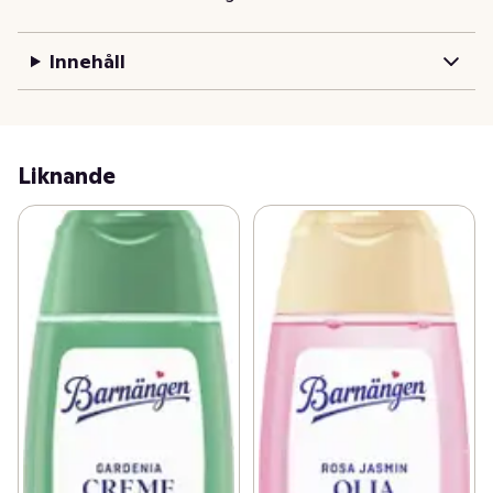
Kom ihåg att stänga av vattnet under applicering. *utan 
ingredienser som härrör från djur **inkl. vatten
Innehåll
Liknande