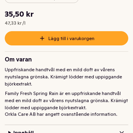
Styckpris: 47,33 kr /l
35,50 kr
Nuvarande pris är: 35,50 kr
47,33 kr /l
Lägg till i varukorgen
Om varan
Uppfriskande handtvål med en mild doft av vårens 
nyutslagna grönska. Krämigt lödder med uppiggande 
björkextrakt.
Family Fresh Spring Rain är en uppfriskande handtvål 
med en mild doft av vårens nyutslagna grönska. Krämigt 
lödder med uppiggande björkextrakt.
Orkla Care AB har angett ovanstående information.
Innehåll