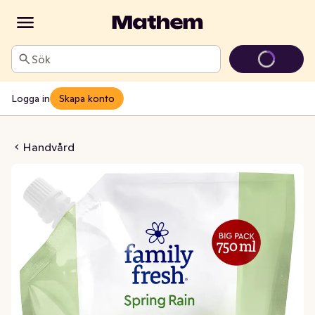
Sök
Logga in
Skapa konto
ing Rain Refill
Handvård