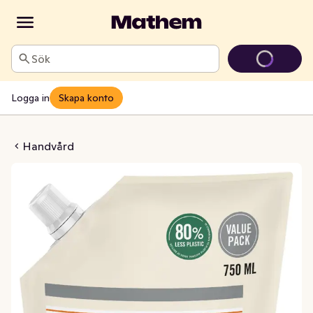
Sök
Logga in
Skapa konto
efill Cedarwood Citrus
Handvård