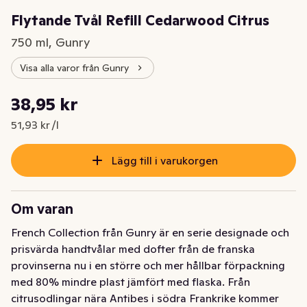
Flytande Tvål Refill Cedarwood Citrus
750 ml, Gunry
Visa alla varor från Gunry
Styckpris: 51,93 kr /l
38,95 kr
Nuvarande pris är: 38,95 kr
51,93 kr /l
Lägg till i varukorgen
Om varan
French Collection från Gunry är en serie designade och 
prisvärda handtvålar med dofter från de franska 
provinserna nu i en större och mer hållbar förpackning 
med 80% mindre plast jämfört med flaska. Från 
citrusodlingar nära Antibes i södra Frankrike kommer 