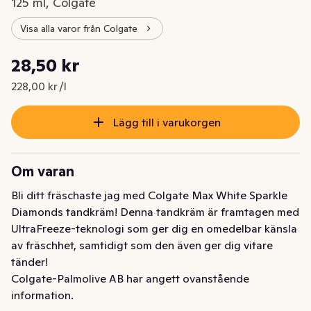
125 ml, Colgate
Visa alla varor från Colgate
Styckpris: 228,00 kr /l
28,50 kr
Nuvarande pris är: 28,50 kr
228,00 kr /l
Lägg till i varukorgen
Om varan
Bli ditt fräschaste jag med Colgate Max White Sparkle 
Diamonds tandkräm! Denna tandkräm är framtagen med 
UltraFreeze-teknologi som ger dig en omedelbar känsla 
av fräschhet, samtidigt som den även ger dig vitare 
tänder!
Colgate-Palmolive AB har angett ovanstående
information.