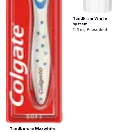
Tandkräm White
system
125 ml, Pepsodent
Tandborste Maxwhite