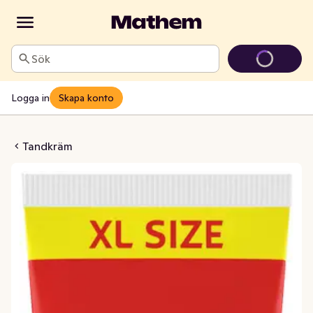
Sök
Logga in
Skapa konto
ax White Crystals
Tandkräm