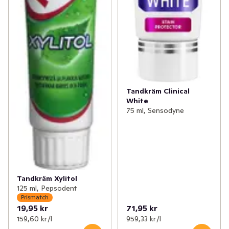
Tandkräm Clinical
White
75 ml, Sensodyne
Tandkräm Xylitol
125 ml, Pepsodent
Prismatch
19,95 kr
71,95 kr
159,60 kr /l
959,33 kr /l