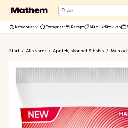
Sök
Kategorier
Extrapriser
Recept
Allt till kräftskivan
avity + Sensitivity
Start
/
Alla varor
/
Apotek, skönhet & hälsa
/
Mun och