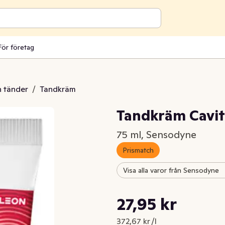
För företag
 tänder
/
Tandkräm
Tandkräm Cavity
75 ml, Sensodyne
Prismatch
Visa alla varor från Sensodyne
Styckpris: 372,67 kr /l
27,95 kr
Nuvarande pris är: 27,95 kr
372,67 kr /l