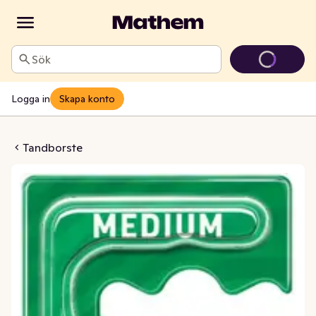
Sök
Logga in
Skapa konto
e Twister Medium
Tandborste