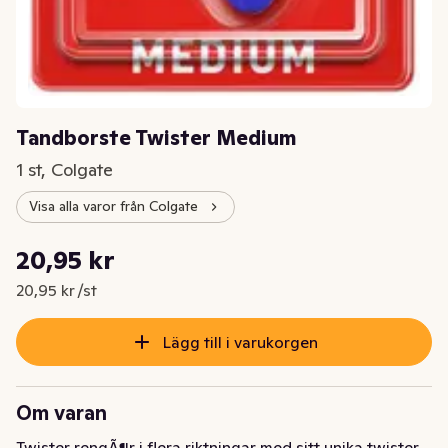
Tandborste Twister Medium
1 st, Colgate
Visa alla varor från Colgate
Styckpris: 20,95 kr /st
20,95 kr
Nuvarande pris är: 20,95 kr
20,95 kr /st
Lägg till i varukorgen
Om varan
Twister rengÃ¶r i flera riktningar med sitt unika twister 