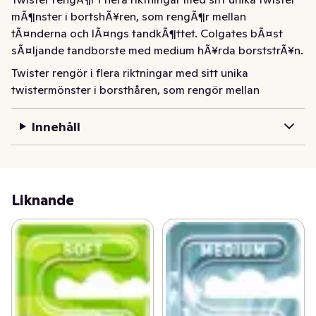
mÃ¶nster i bortshÃ¥ren, som rengÃ¶r mellan 
tÃ¤nderna och lÃ¤ngs tandkÃ¶ttet. Colgates bÃ¤st 
sÃ¤ljande tandborste med medium hÃ¥rda borststrÃ¥n.
Twister rengör i flera riktningar med sitt unika 
twistermönster i borsthåren, som rengör mellan 
tänderna och längs tandköttet. Colgates bäst säljande 
tandborste med medium hårda borststrån.
Innehåll
Liknande