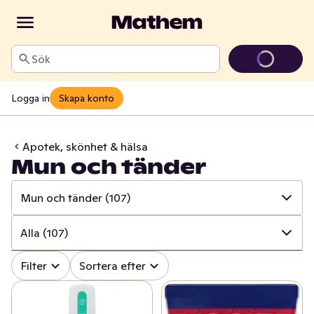
Sök
Logga in
Skapa konto
Apotek, skönhet & hälsa
Mun och tänder
Mun och tänder
(107)
✓
Alla
(845)
Alla
(107)
✓
Mun och tänder
(107)
✓
Alla
(107)
Filter
Sortera efter
✓
Sår, bett och stick
(17)
✓
Tandkräm
(52)