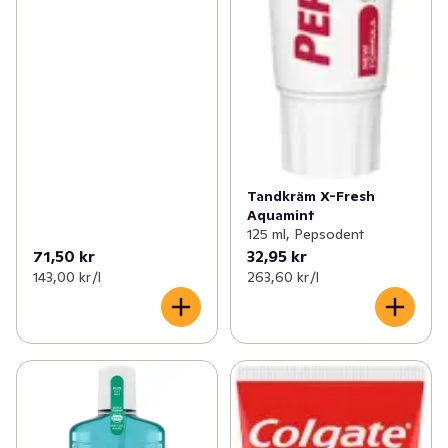
✓
Åldersgräns 18+ receptfria läkemedel
(46)
✓
Ögon och öron
(1)
Tandkräm X-Fresh
Aquamint
125 ml, Pepsodent
71,50 kr
32,95 kr
143,00 kr /l
263,60 kr /l