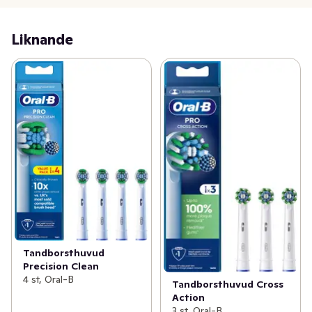
runda huvudet är särskilt utformade för barn och de är 
kompatibla med alla Oral-B Kids eltandborstar.
Liknande
Tandborsthuvud
Precision Clean
4 st, Oral-B
Tandborsthuvud Cross
Action
3 st, Oral-B