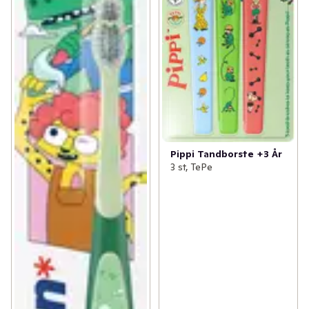
Pippi Tandborste +3 År
3 st, TePe