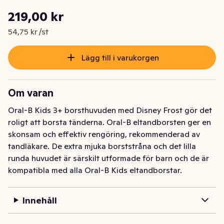
Styckpris: 54,75 kr /st
219,00 kr
Nuvarande pris är: 219,00 kr
54,75 kr /st
Lägg till i varukorgen
Om varan
Oral-B Kids 3+ borsthuvuden med Disney Frost gör det 
roligt att borsta tänderna. Oral-B eltandborsten ger en 
skonsam och effektiv rengöring, rekommenderad av 
tandläkare. De extra mjuka borststråna och det lilla 
runda huvudet är särskilt utformade för barn och de är 
kompatibla med alla Oral-B Kids eltandborstar.
Oral-B Kids 3+ borsthuvuden med Frost motiv gör det 
roligt att borsta tänderna. Oral-B eltandborsten ger en 
Innehåll
skonsam och effektiv rengöring, rekommenderad av 
tandläkare. De extra mjuka borststråna och det lilla 