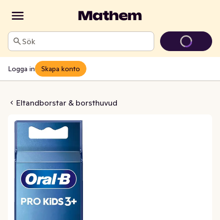
Sök
Logga in
Skapa konto
ud Frozen Refill +3 År
Eltandborstar & borsthuvud