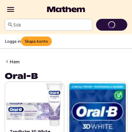
Sök
Logga in
Skapa konto
Hem
Oral-B
Tandkräm 3D White