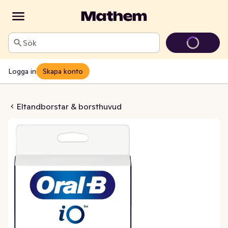
Sök
Logga in
Skapa konto
 Ultimate Clean Svart
Eltandborstar & borsthuvud