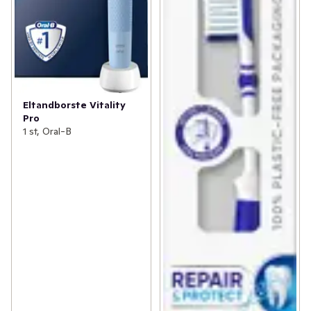
Eltandborste Vitality
Pro
1 st, Oral-B