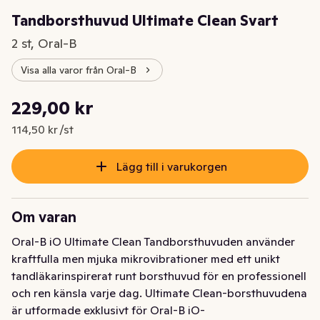
Tandborsthuvud Ultimate Clean Svart
2 st, Oral-B
Visa alla varor från Oral-B
Styckpris: 114,50 kr /st
229,00 kr
Nuvarande pris är: 229,00 kr
114,50 kr /st
Lägg till i varukorgen
Om varan
Oral-B iO Ultimate Clean Tandborsthuvuden använder 
kraftfulla men mjuka mikrovibrationer med ett unikt 
tandläkarinspirerat runt borsthuvud för en professionell 
och ren känsla varje dag. Ultimate Clean-borsthuvudena 
är utformade exklusivt för Oral-B iO-