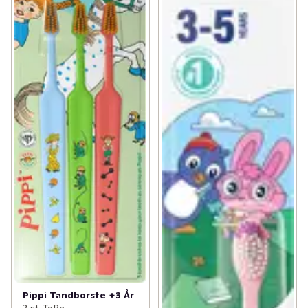
Pippi Tandborste +3 År
3 st, TePe