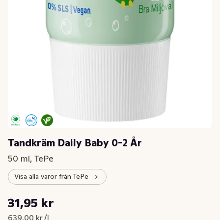
Tandkräm Daily Baby 0-2 År
50 ml, TePe
Visa alla varor från TePe
Styckpris: 639,00 kr /l
31,95 kr
Nuvarande pris är: 31,95 kr
639,00 kr /l