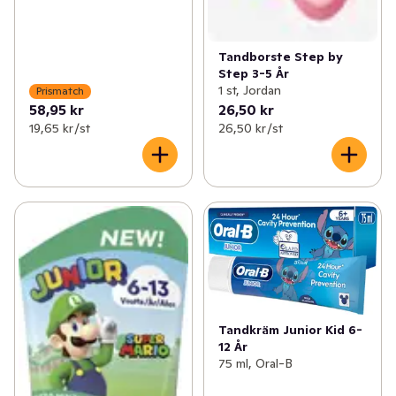
Tandborste Step by
Step 3-5 År
1 st, Jordan
Prismatch
58,95 kr
26,50 kr
19,65 kr /st
26,50 kr /st
Tandkräm Junior Kid 6-
12 År
75 ml, Oral-B