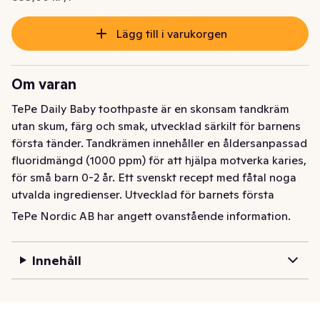
Lägg till i varukorgen
Om varan
TePe Daily Baby toothpaste är en skonsam tandkräm 
utan skum, färg och smak, utvecklad särkilt för barnens 
första tänder. Tandkrämen innehåller en åldersanpassad 
fluoridmängd (1000 ppm) för att hjälpa motverka karies, 
för små barn 0-2 år. Ett svenskt recept med fåtal noga 
utvalda ingredienser. Utvecklad för barnets första 
tänder i samarbete med tandvården. Produkten är 
TePe Nordic AB har angett ovanstående information.
lämplig för veganer.
Innehåll