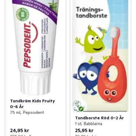
Tandkräm Kids Fruity
0-6 År
75 ml, Pepsodent
Tandborste Röd 0-2 År
1 st, Babblarna
24,95 kr
25,95 kr