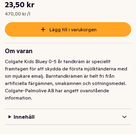
Styckpris: 470,00 kr /l
23,50 kr
Nuvarande pris är: 23,50 kr
470,00 kr /l
Lägg till i varukorgen
Om varan
Colgate Kids Bluey 0-5 år tandkräm är speciellt 
framtagen för att skydda de första mjölktänderna med 
sin mjukare emalj. Barntandkrämen är helt fri från 
artificiella färgämnen, smakämnen och sötningsmedel.
Colgate-Palmolive AB har angett ovanstående
information.
Innehåll