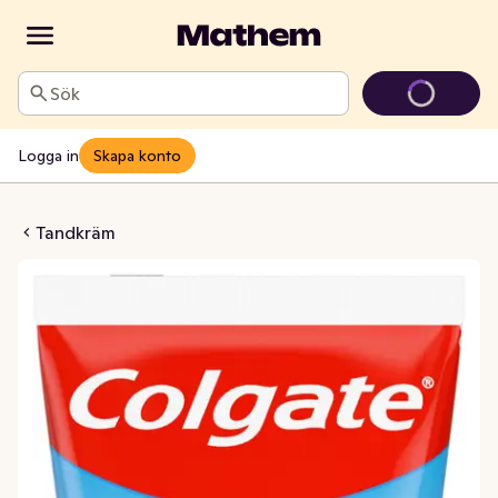
Sök
Logga in
Skapa konto
Kids Bluey 0-5 År
Tandkräm