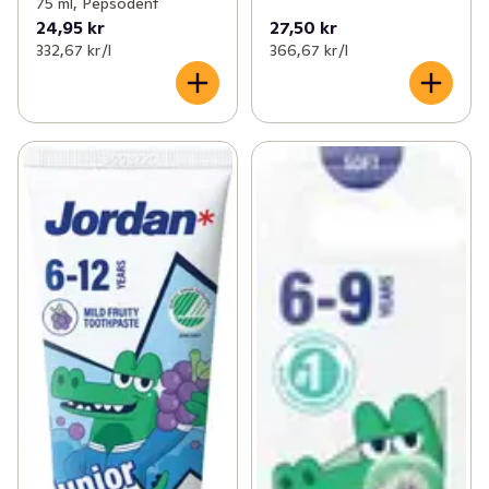
Pepsodent är expert på tandvård för hela familjen. 
75 ml, Pepsodent
Pepsodents breda sortiment innehåller de produkter 
24,95 kr
27,50 kr
332,67 kr /l
366,67 kr /l
som behövs för att upprätthålla en god munhälsa. 
Pepsodent tillämpar all sin erfarenhet och 
vetenskapliga kunskaper för att hjälpa familjer att välja 
rätt produkt för det aktuella behovet, och förbättra sin 
munhälsa i alla stadier i livet. Pepsodent vill att alla ska 
kunna sköta om sin mun och sina tänder. Nyckeln är att 
tänka förebyggande och skapa goda rutiner. Därför 
erbjuder Pepsodent ett överlägset varaktigt skydd och 
strävar efter att utbilda och sprida rätt vanor. Och 
därför har Pepsodent under många år fokuserat på att 
aktivt förbättra munhälsan genom skolprogram som ges 
av sjuksköterskor, lärare och volontärer över hela 
världen. Pepsodent ger skolbarn tips och lär ut tekniker 
om tandborstning och ordentlig munvård på ett roligt, 
övertygande och interaktivt sätt.