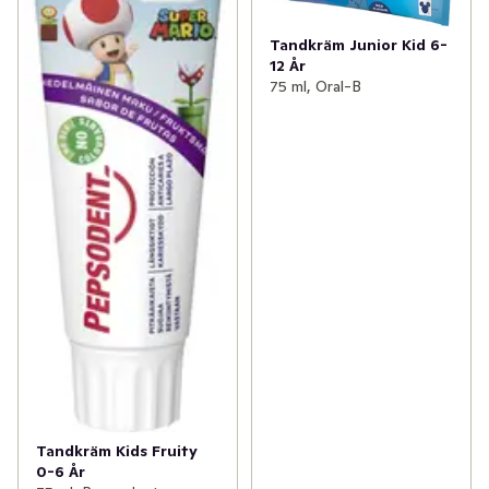
därför har Pepsodent under många år fokuserat på att 
aktivt förbättra munhälsan genom skolprogram som ges 
Tandkräm Junior Kid 6-
av sjuksköterskor, lärare och volontärer över hela 
12 År
75 ml, Oral-B
världen. Pepsodent ger skolbarn tips och lär ut tekniker 
om tandborstning och ordentlig munvård på ett roligt, 
övertygande och interaktivt sätt.
Pepsodent Tandkräm Junior 75 ML är en fluortandkräm 
som är framtagen för en effektiv och säker rengöring av 
barnets permanenta tänder. Den vänder sig till barn i 
åldern 7 till 13 år. Pepsodent Junior innehåller samma 
mängd fluor som rekommenderas för vuxna, 1450ppm. 
Den innehåller dessutom extra kalcium för att stärka 
skyddet av tänderna. 

Tandkrämen har en fräsch smak av mild mint och de 
häftiga förpackningarna med Super Mario-tema gör det 
roligt att borsta tänderna. 

Tandkräm Kids Fruity
0-6 År