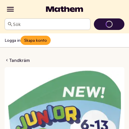
Sök
Logga in
Skapa konto
or Mild Mint 6-13 År
Tandkräm