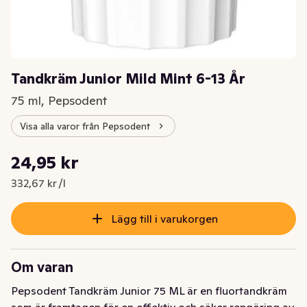
Tandkräm Junior Mild Mint 6-13 År
75 ml, Pepsodent
Visa alla varor från Pepsodent
Styckpris: 332,67 kr /l
24,95 kr
Nuvarande pris är: 24,95 kr
332,67 kr /l
Lägg till i varukorgen
Om varan
Pepsodent Tandkräm Junior 75 ML är en fluortandkräm 