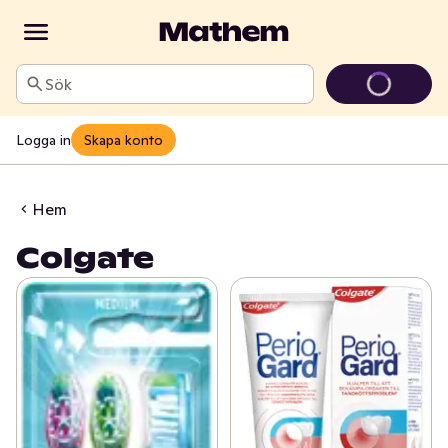
Sök
Logga in
Skapa konto
Hem
Colgate