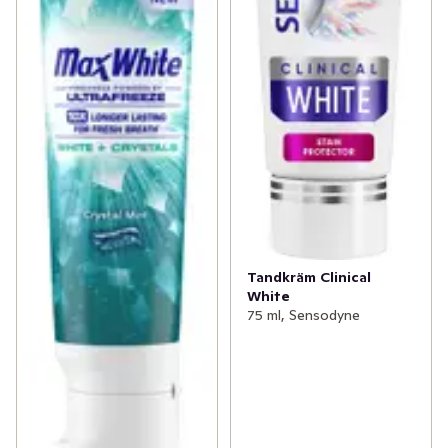
försegling och förhindrar att ilningarna kommer 
tillbaka**. Fluorinnehåll: 1450 ppm.

*För omedelbar lindring, applicera direkt på den 
känsliga tanden med en fingertopp och massera 
försiktigt i 1 minut, upp till två gånger om dagen. För 
barn 6-12 år högst en gång per vecka.

** Reparerar känsliga delar av tänderna vid kontinuerlig 
användning 2x per dag. För långvarig lindring, applicera 
på en mjuk tandborste och se till att borsta alla känsliga 
delar av tänderna.
Tandkräm Clinical
White
75 ml, Sensodyne