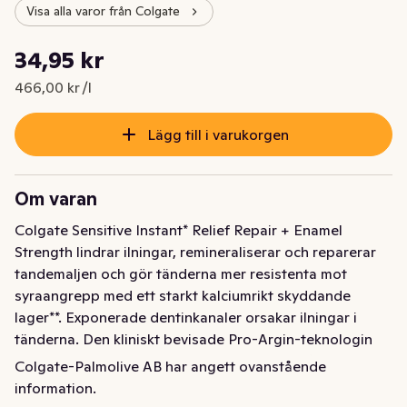
Visa alla varor från Colgate
Styckpris: 466,00 kr /l
34,95 kr
Nuvarande pris är: 34,95 kr
466,00 kr /l
Lägg till i varukorgen
Om varan
Colgate Sensitive Instant* Relief Repair + Enamel 
Strength lindrar ilningar, remineraliserar och reparerar 
tandemaljen och gör tänderna mer resistenta mot 
syraangrepp med ett starkt kalciumrikt skyddande 
lager**. Exponerade dentinkanaler orsakar ilningar i 
tänderna. Den kliniskt bevisade Pro-Argin-teknologin 
täpper till de exponerade dentinkanalerna så att 
Colgate-Palmolive AB har angett ovanstående
smärtan kan blockeras omedelbart*. Med tiden bygger 
information.
den upp en skyddande barriär som fungerar som en 