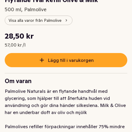
Flytande Tvål Refill Olive & Milk
500 ml, Palmolive
Visa alla varor från Palmolive
Styckpris: 57,00 kr /l
28,50 kr
Nuvarande pris är: 28,50 kr
57,00 kr /l
Lägg till i varukorgen
Om varan
Palmolive Naturals är en flytande handtvål med 
glycering, som hjälper till att återfukta huden vid 
användning och gör dina händer silkeslena. Milk & Olive 
har en underbar doft av oliv och mjölk

Palmolives refiller förpackningar innehåller 75% mindre 