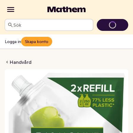
Sök
Logga in
Skapa konto
 Refill Olive & Milk
Handvård