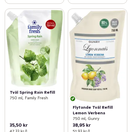
Tvål Spring Rain Refill
750 ml, Family Fresh
Flytande Tvål Refill
Lemon Verbena
750 ml, Gunry
35,50 kr
38,95 kr
47,33 kr /l
51,93 kr /l