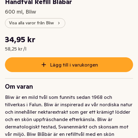
Handtvål Refill Blåbär
600 ml, Bliw
Visa alla varor från Bliw
Styckpris: 58,25 kr /l
34,95 kr
Nuvarande pris är: 34,95 kr
58,25 kr /l
Lägg till i varukorgen
Om varan
Bliw är en mild tvål som funnits sedan 1968 och 
tillverkas i Falun. Bliw är inspirerad av vår nordiska natur 
och innehåller nektarextrakt som ger ett krämigt lödder 
och en skön uppfräschande efterkänsla. Bliw är 
dermatologiskt testad, Svanenmärkt och skonsam mot 
vår miljö. Bliw Blåbär är en refilltvål med en skön 