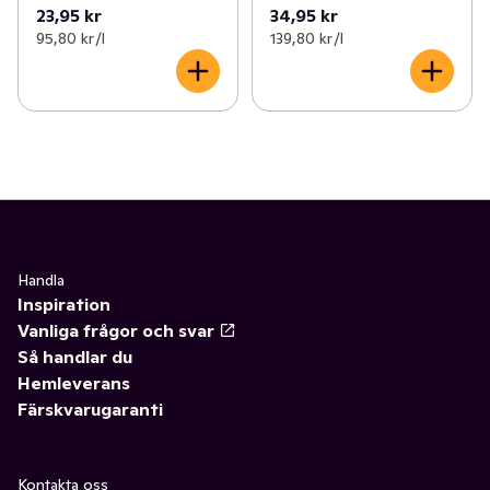
23,95 kr
34,95 kr
95,80 kr /l
139,80 kr /l
Handla
Inspiration
Vanliga frågor och svar
Så handlar du
Hemleverans
Färskvarugaranti
Kontakta oss