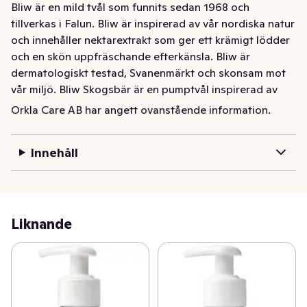
Bliw är en mild tvål som funnits sedan 1968 och 
tillverkas i Falun. Bliw är inspirerad av vår nordiska natur 
och innehåller nektarextrakt som ger ett krämigt lödder 
och en skön uppfräschande efterkänsla. Bliw är 
dermatologiskt testad, Svanenmärkt och skonsam mot 
vår miljö. Bliw Skogsbär är en pumptvål inspirerad av 
den nordiska naturen och skogens bär med en doft av 
Orkla Care AB har angett ovanstående information.
blåbär, hallon, tranbär och björnbär.
Bliw är en mild tvål som funnits sedan 1968 och 
Innehåll
tillverkas i Falun. Bliw är inspirerad av vår nordiska natur 
och innehåller nektarextrakt som ger ett krämigt lödder 
och en skön uppfräschande efterkänsla. Bliw är 
dermatologiskt testad, Svanenmärkt och skonsam mot 
Liknande
vår miljö. Bliw Skogsbär är en pumptvål inspirerad av 
den nordiska naturen och skogens bär med en doft av 
blåbär, hallon, tranbär och björnbär.