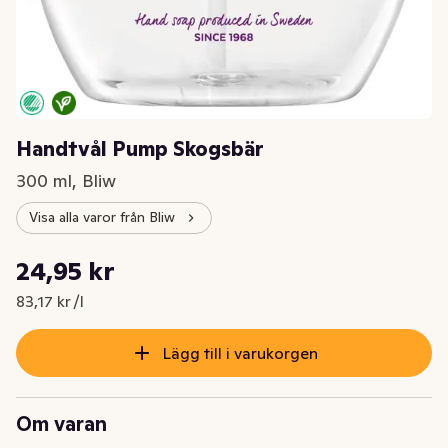
Handtvål Pump Skogsbär
300 ml, Bliw
Visa alla varor från Bliw
Styckpris: 83,17 kr /l
24,95 kr
Nuvarande pris är: 24,95 kr
83,17 kr /l
Lägg till i varukorgen
Om varan