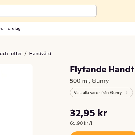
För företag
och fötter
/
Handvård
Flytande Handt
500 ml, Gunry
Visa alla varor från Gunry
Styckpris: 65,90 kr /l
32,95 kr
Nuvarande pris är: 32,95 kr
65,90 kr /l