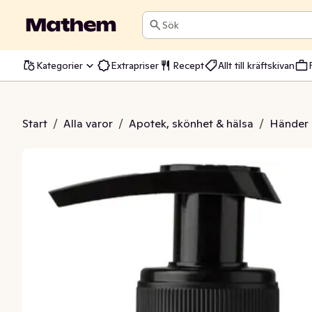
Sök
Kategorier
Extrapriser
Recept
Allt till kräftskivan
ål Bretagne Green Apple
Start
/
Alla varor
/
Apotek, skönhet & hälsa
/
Händer 