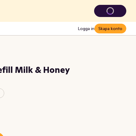
Logga in
Skapa konto
efill Milk & Honey