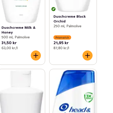
Duschcreme Black
Orchid
250 ml, Palmolive
Duschcreme Milk &
Honey
500 ml, Palmolive
Prismatch
31,50 kr
21,95 kr
63,00 kr /l
87,80 kr /l