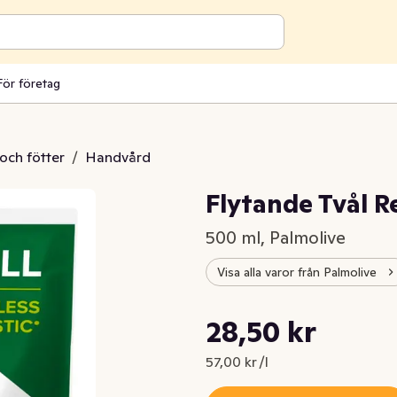
För företag
och fötter
/
Handvård
Flytande Tvål R
500 ml, Palmolive
Visa alla varor från Palmolive
Styckpris: 57,00 kr /l
28,50 kr
Nuvarande pris är: 28,50 kr
57,00 kr /l