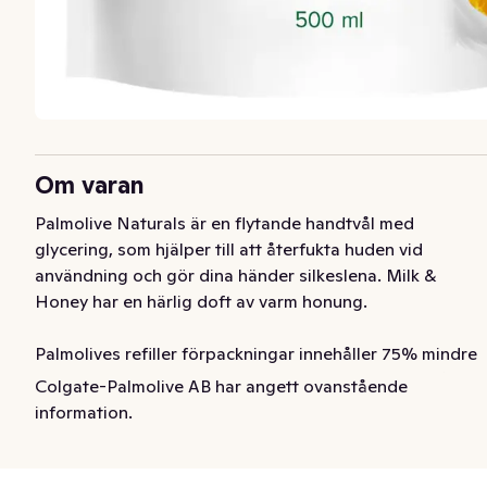
Om varan
Palmolive Naturals är en flytande handtvål med 
glycering, som hjälper till att återfukta huden vid 
användning och gör dina händer silkeslena. Milk & 
Honey har en härlig doft av varm honung.

Palmolives refiller förpackningar innehåller 75% mindre 
plast än ordinarie pumpar vilket bidrar till en mer hållbar 
Colgate-Palmolive AB har angett ovanstående
utveckling.
information.
Med vår Palmolive Naturals Milk & Honey handtvål 
kommer du att känna dig återansluten till naturen varje 