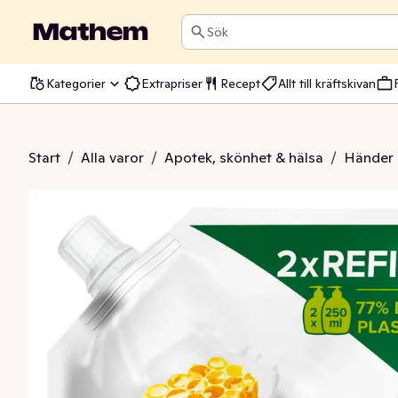
Sök
Kategorier
Extrapriser
Recept
Allt till kräftskivan
l Refill Milk & Honey
Start
/
Alla varor
/
Apotek, skönhet & hälsa
/
Händer 