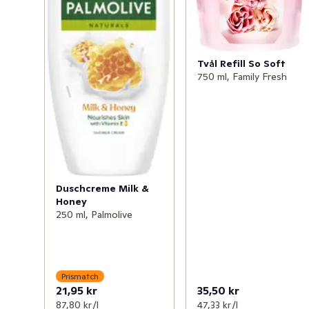
Tvål Refill So Soft
750 ml, Family Fresh
Duschcreme Milk &
Honey
250 ml, Palmolive
Prismatch
21,95 kr
35,50 kr
87,80 kr /l
47,33 kr /l