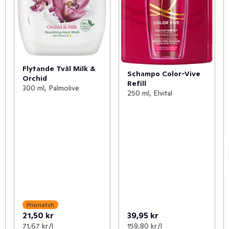
Flytande Tvål Milk &
Schampo Color-Vive
Orchid
Refill
300 ml, Palmolive
250 ml, Elvital
Prismatch
21,50 kr
39,95 kr
71,67 kr /l
159,80 kr /l