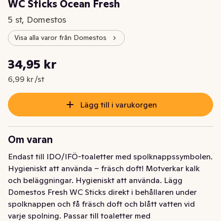
WC Sticks Ocean Fresh
5 st, Domestos
Visa alla varor från Domestos
Styckpris: 6,99 kr /st
34,95 kr
Nuvarande pris är: 34,95 kr
6,99 kr /st
Lägg till i varukorgen
Om varan
Endast till IDO/IFÖ-toaletter med spolknappssymbolen. 
Hygieniskt att använda – fräsch doft! Motverkar kalk 
och beläggningar. Hygieniskt att använda. Lägg 
Domestos Fresh WC Sticks direkt i behållaren under 
spolknappen och få fräsch doft och blått vatten vid 
varje spolning. Passar till toaletter med 