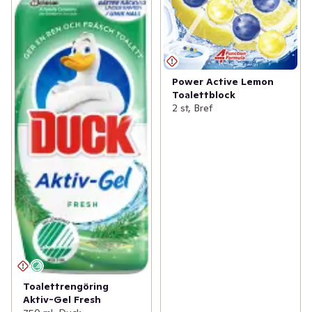
hjälpa 25 miljoner människor att få bättre tillgång till en 
toalett.
Power Active Lemon
Toalettblock
2 st, Bref
Toalettrengöring
Aktiv-Gel Fresh