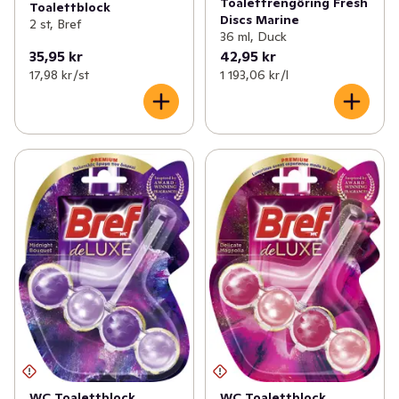
Toalettrengöring Fresh
Toalettblock
Discs Marine
2 st, Bref
36 ml, Duck
35,95 kr
42,95 kr
17,98 kr /st
1 193,06 kr /l
WC Toalettblock
WC Toalettblock