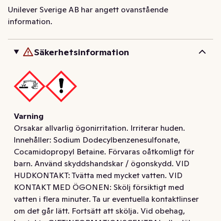
spolknappssymbolen.
Unilever Sverige AB har angett ovanstående
information.
Domestos Toalettrengöring Fresh WC Sticks Ocean 5-
pack fräschar upp och håller din WC ren för ett 
väldoftande, hygieniskt badrum. 

Säkerhetsinformation
Domestos Toalettrengöring Fresh WC Sticks Ocean ger 
vattnet i toaletten en fräsch blå färg och en mild doft 
inspirerad av havet. Produkten motverkar dessutom kalk 
och beläggningar, och dålig doft i toaletten och ditt 
Varning
badrum. 

Orsakar allvarlig ögonirritation. Irriterar huden.
lnnehåller: Sodium Dodecylbenzenesulfonate,
Domestos Toalettrengöring Fresh WC Sticks Ocean är 
Cocamidopropyl Betaine. Förvaras oåtkomligt för
hygienisk att använda. Lägg Domestos Fresh WC Sticks 
barn. Använd skyddshandskar / ögonskydd. VID
Ocean direkt i behållaren under spolknappen på din 
HUDKONTAKT: Tvätta med mycket vatten. VID
toalett och få fräscht blått vatten och fräsch doft vid 
KONTAKT MED ÖGONEN: Skölj försiktigt med
varje spolning. 

vatten i flera minuter. Ta ur eventuella kontaktlinser
om det går lätt. Fortsätt att skölja. Vid obehag,
Domestos Toalettrengöring Fresh WC Sticks Ocean 