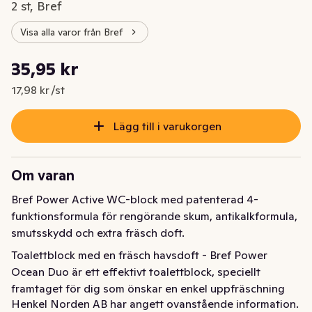
2 st, Bref
Visa alla varor från Bref
Styckpris: 17,98 kr /st
35,95 kr
Nuvarande pris är: 35,95 kr
17,98 kr /st
Lägg till i varukorgen
Om varan
Bref Power Active WC-block med patenterad 4-
funktionsformula för rengörande skum, antikalkformula, 
smutsskydd och extra fräsch doft.
Toalettblock med en fräsch havsdoft - Bref Power 
Ocean Duo är ett effektivt toalettblock, speciellt 
framtaget för dig som önskar en enkel uppfräschning 
Henkel Norden AB har angett ovanstående information.
och rengöring av toaletten vid varje spolning! Testa du 