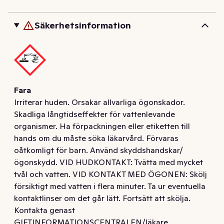
också, för en effektiv toalettrengöring!  Söker du också 
efter ett effektivt sätt att hålla toaletten både ren och 
Säkerhetsinformation
fräsch? Gör det enkelt, det enda du behöver göra är att 
spola i toaletten och låta den aktiva formulan i Bref 
Power Actives WC-block göra jobbet!   Formulan Bref 
Power Active +50% Anti-Kalk Effekt består av 4 olika 
funktioner: 1. Rengöringsskum: Fräschar upp toaletten 
Fara
efter varje spolning. 2. Anti-Kalk: Förebygger effektivt 
Irriterar huden. Orsakar allvarliga ögonskador.
bildandet av kalk i toaletten. 3. Smutsskydd: Förhindrar 
Skadliga långtidseffekter för vattenlevande
smuts, få bort smuts i toaletten. 4. Extra fräschhet: För 
organismer. Ha förpackningen eller etiketten till
en långvarig och behaglig doft i badrummet.   Du 
hands om du måste söka läkarvård. Förvaras
hänger enkelt upp toalettblocket på kanten av 
oåtkomligt för barn. Använd skyddshandskar/
toalettskålen och justerar det sedan efter riktningen av 
ögonskydd. VID HUDKONTAKT: Tvätta med mycket
vattnet vid spolning.   Kartongen och behållaren är 
tvål och vatten. VID KONTAKT MED ÖGONEN: Skölj
100% återvinningsbara. Vid återvinning, separera 
försiktigt med vatten i flera minuter. Ta ur eventuella
papperskartongen från plasthöljet.
kontaktlinser om det går lätt. Fortsätt att skölja.
Kontakta genast
GIFTINFORMATIONSCENTRALEN/läkare.