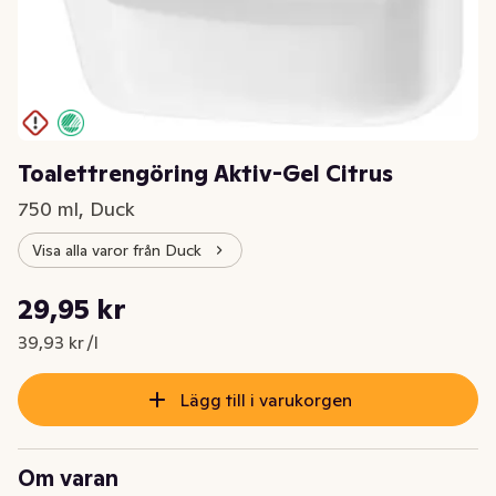
Toalettrengöring Aktiv-Gel Citrus
750 ml, Duck
Visa alla varor från Duck
Styckpris: 39,93 kr /l
29,95 kr
Nuvarande pris är: 29,95 kr
39,93 kr /l
Lägg till i varukorgen
Om varan