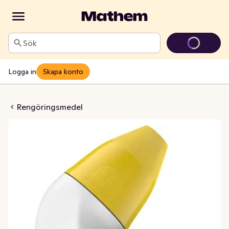
Sök
Logga in
Skapa konto
ing Aktiv-Gel Citrus
Rengöringsmedel