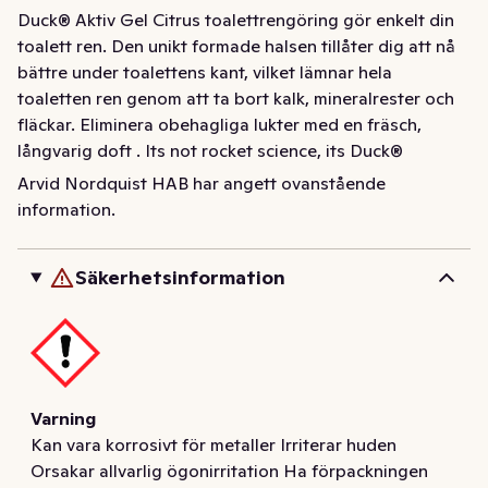
Duck® Aktiv Gel Citrus toalettrengöring gör enkelt din 
toalett ren. Den unikt formade halsen tillåter dig att nå 
bättre under toalettens kant, vilket lämnar hela 
toaletten ren genom att ta bort kalk, mineralrester och 
fläckar. Eliminera obehagliga lukter med en fräsch, 
långvarig doft . Its not rocket science, its Duck® 
science.
Arvid Nordquist HAB har angett ovanstående
information.
Duck®  Aktiv Gel Citrus toalettrengöring gör enkelt din 
toalett ren. Den unikt formade halsen  tillåter dig att nå 
bättre under toalettens kant, vilket lämnar hela 
Säkerhetsinformation
toaletten ren genom att ta bort kalk, mineralrester och 
fläckar. Eliminera obehagliga lukter med en fräsch, 
långvarig doft . Its not rocket science, its Duck® 
science.
Varning
Kan vara korrosivt för metaller Irriterar huden
Orsakar allvarlig ögonirritation Ha förpackningen