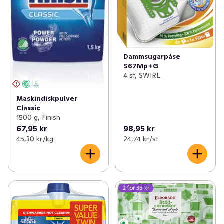
Dammsugarpåse
S67Mp+G
4 st, SWIRL
Maskindiskpulver
Classic
1500 g, Finish
67,95 kr
98,95 kr
45,30 kr /kg
24,74 kr /st
2 för 35 kr