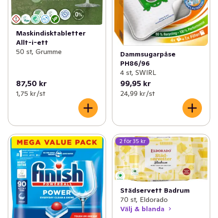
Maskindisktabletter
Allt-i-ett
50 st, Grumme
Dammsugarpåse
PH86/96
4 st, SWIRL
87,50 kr
99,95 kr
1,75 kr /st
24,99 kr /st
2 för 35 kr
Städservett Badrum
70 st, Eldorado
Välj & blanda