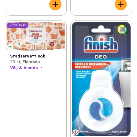
2 för 35 kr
Städservett Kök
70 st, Eldorado
Välj & blanda