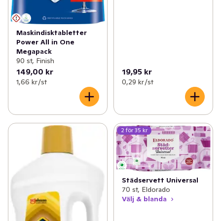
Maskindisktabletter
Power All in One
Megapack
90 st, Finish
149,00 kr
19,95 kr
1,66 kr /st
0,29 kr /st
2 för 35 kr
Städservett Universal
70 st, Eldorado
Välj & blanda