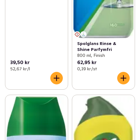
✓
Fritid & övrigt
(23)
✓
Rengöringssvamp
(3)
✓
Säsongspynt
(7)
✓
Stålull
(2)
Spolglans Rinse &
Shine Parfymfri
800 ml, Finish
39,50 kr
62,95 kr
52,67 kr /l
0,39 kr /st