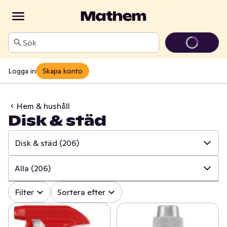
Sök
Logga in
Skapa konto
Hem & hushåll
Disk & städ
Disk & städ
(206)
✓
Alla
(997)
Alla
(206)
✓
Hushålls- & toapapper
(34)
✓
Alla
(206)
Filter
Sortera efter
✓
Disk & städ
(206)
✓
Rengöringsmedel
(87)