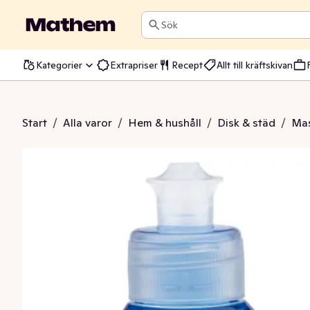
Sök
Kategorier
Extrapriser
Recept
Allt till kräftskivan
lans Parfymfri
Start
/
Alla varor
/
Hem & hushåll
/
Disk & städ
/
Mas