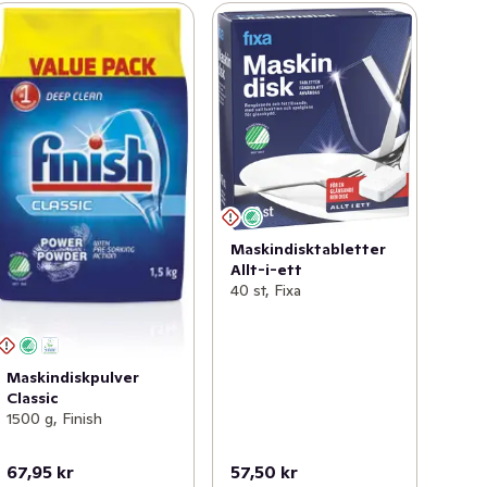
Maskindisktabletter
Allt-i-ett
40 st, Fixa
Maskindiskpulver
Classic
1500 g, Finish
67,95 kr
57,50 kr