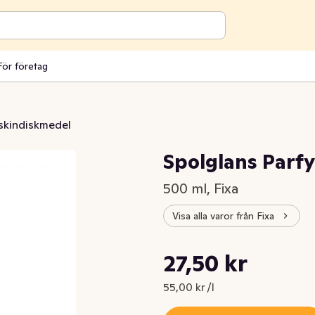
För företag
kindiskmedel
Spolglans Parf
500 ml, Fixa
Visa alla varor från Fixa
Styckpris: 55,00 kr /l
27,50 kr
Nuvarande pris är: 27,50 kr
55,00 kr /l