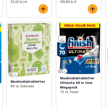
23,32 kr /st
139,80 kr /l
Maskindisktabletter
Maskindisktabletter
Ultimate All in One
80 st, Eldorado
Megapack
70 st, Finish