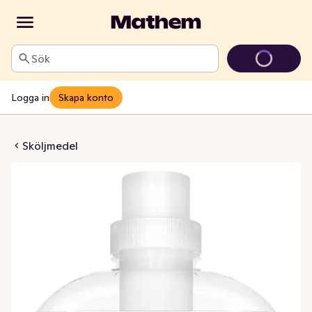
Sök
Logga in
Skapa konto
tness & Care Storpack
Sköljmedel