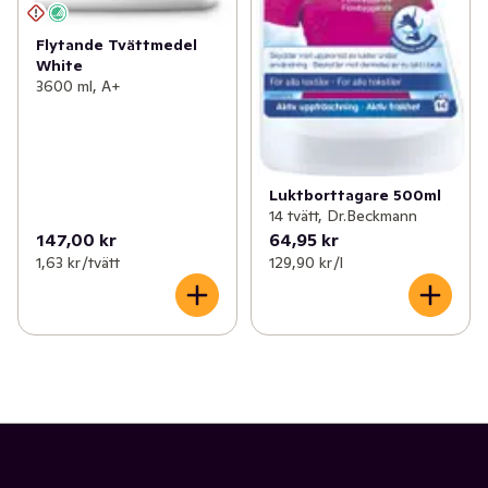
Flytande Tvättmedel
White
3600 ml, A+
Luktborttagare 500ml
14 tvätt, Dr.Beckmann
147,00 kr
64,95 kr
1,63 kr /tvätt
129,90 kr /l