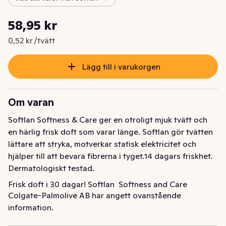
Styckpris: 0,52 kr /tvätt
58,95 kr
Nuvarande pris är: 58,95 kr
0,52 kr /tvätt
Lägg till i varukorgen
Om varan
Softlan Softness & Care ger en otroligt mjuk tvätt och 
en härlig frisk doft som varar länge. Softlan gör tvätten 
lättare att stryka, motverkar statisk elektricitet och 
hjälper till att bevara fibrerna i tyget.14 dagars friskhet. 
Dermatologiskt testad.
Frisk doft i 30 dagar! Softlan  Softness and Care 
Colgate-Palmolive AB har angett ovanstående
sköljmedel ger en otroligt mjuk tvätt och en härlig frisk 
information.
doft som varar länge. Softlan gör tvätten lättare att 
stryka, motverkar statisk elektricitet och hjälper till att 