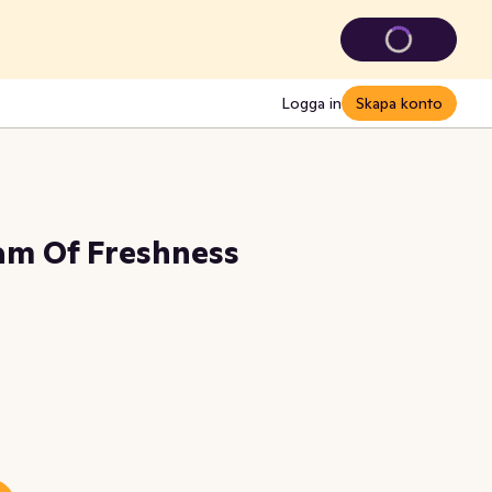
Logga in
Skapa konto
am Of Freshness