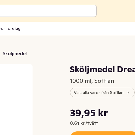
För företag
/
Sköljmedel
Sköljmedel Dre
1000 ml, Softlan
Visa alla varor från Softlan
Styckpris: 0,61 kr /tvätt
39,95 kr
Nuvarande pris är: 39,95 kr
0,61 kr /tvätt