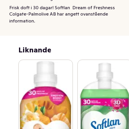
Frisk doft i 30 dagar! Softlan  Dream of Freshness 
Colgate-Palmolive AB har angett ovanstående
sköljmedel ger en otroligt mjuk tvätt och en härlig frisk 
information.
doft som varar länge. Softlan gör tvätten lättare att 
stryka, motverkar statisk elektricitet och hjälper till att 
bevara fibrerna i tyget. Dermatologiskt testad och kan 
användas i kallt vatten.
Liknande