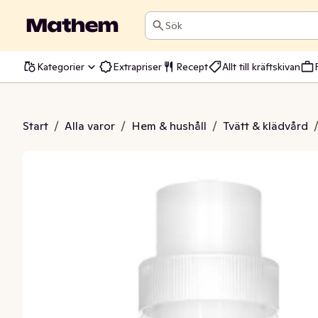
Sök
Kategorier
Extrapriser
Recept
Allt till kräftskivan
 Dream Of Freshness
Start
/
Alla varor
/
Hem & hushåll
/
Tvätt & klädvård