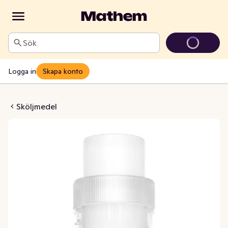
Sök
Logga in
Skapa konto
pple & Pear Blossom
Sköljmedel