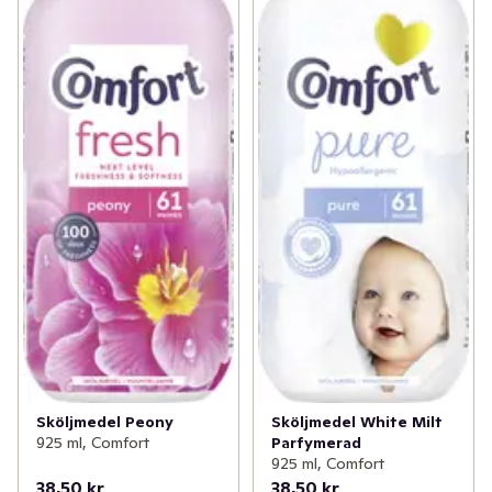
Sköljmedel Peony
Sköljmedel White Milt
925 ml, Comfort
Parfymerad
925 ml, Comfort
38,50 kr
38,50 kr