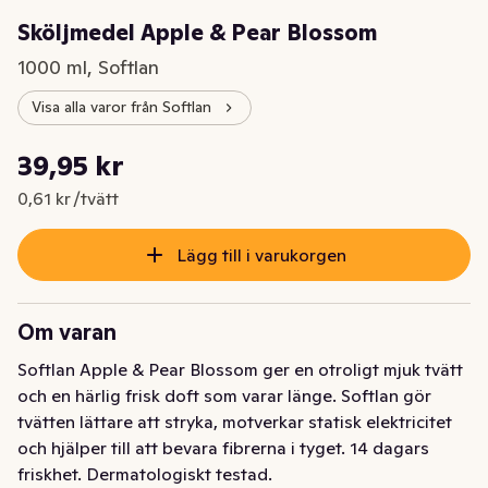
Sköljmedel Apple & Pear Blossom
1000 ml, Softlan
Visa alla varor från Softlan
Styckpris: 0,61 kr /tvätt
39,95 kr
Nuvarande pris är: 39,95 kr
0,61 kr /tvätt
Lägg till i varukorgen
Om varan
Softlan Apple & Pear Blossom ger en otroligt mjuk tvätt 
och en härlig frisk doft som varar länge. Softlan gör 
tvätten lättare att stryka, motverkar statisk elektricitet 
och hjälper till att bevara fibrerna i tyget. 14 dagars 
friskhet. Dermatologiskt testad.