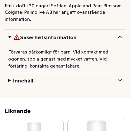
Frisk doft i 30 dagar! Softlan  Apple and Pear Blossom 
Colgate-Palmolive AB har angett ovanstående
sköljmedel ger en otroligt mjuk tvätt och en härlig frisk 
information.
doft som varar länge. Softlan gör tvätten lättare att 
stryka, motverkar statisk elektricitet och hjälper till att 
bevara fibrerna i tyget. Dermatologiskt testad och kan 
Säkerhetsinformation
användas i kallt vatten.
Förvaras oåtkomligt för barn. Vid kontakt med
ögonen, spola genast med mycket vatten. Vid
förtäring, kontakta genast läkare.
Innehåll
Liknande