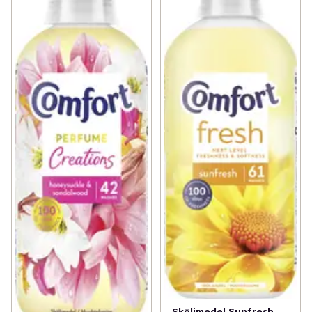
Sköljmedel Sunfresh