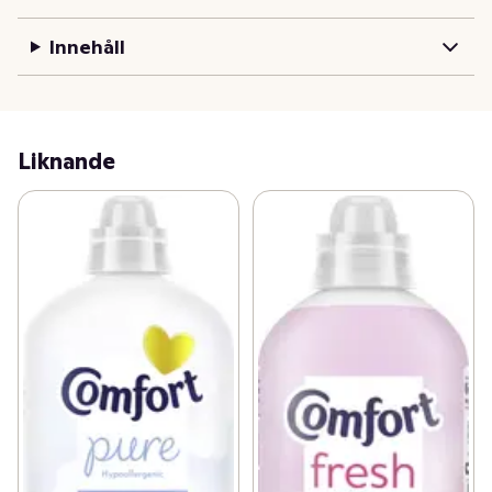
Innehåll
Comfort Pure hjälper dig släta ut fibrerna i kläderna och 
få dem att kännas extra mjuka, ta bort skrynklighet och 
göra dem lättare att stryka. Det motverkar statisk 
elektricitet och bevarar dina plaggs färg och form.  

Liknande
Comfort Pure har en ny förbättrad formula som skyddar 
dina kläder från dålig lukt så att du kan njuta av en 
fräschhet som håller längre. Sköljmedlet är koncentrerat 
vilket gör förpackningen och doseringen mindre. 

Fördelar med Comfort Sköljmedel: 

• Dermatologiskt testad och milt parfymerat 

• Gör kläder och handdukar mjuka och milt doftande 

• Minskar statisk elektricitet 

• Gör kläderna enklare att stryka 

• Bevarar klädernas färg och form 
