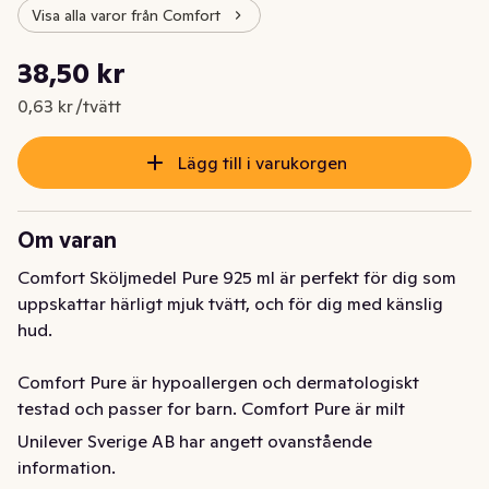
Visa alla varor från Comfort
Styckpris: 0,63 kr /tvätt
38,50 kr
Nuvarande pris är: 38,50 kr
0,63 kr /tvätt
Lägg till i varukorgen
Om varan
Comfort Sköljmedel Pure 925 ml är perfekt för dig som 
uppskattar härligt mjuk tvätt, och för dig med känslig 
hud. 

Comfort Pure är hypoallergen och dermatologiskt 
testad och passer for barn. Comfort Pure är milt 
parfymerad och passar därför dig som uppskattar 
Unilever Sverige AB har angett ovanstående
mjukheten av ett sköljmedel, men som inte vill ha en 
information.
starkt parfymerad produkt. 
