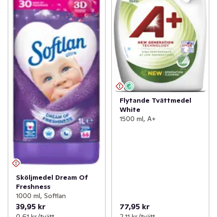
Flytande Tvättmedel
White
1500 ml, A+
Sköljmedel Dream Of
Freshness
1000 ml, Softlan
39,95 kr
77,95 kr
0,61 kr /tvätt
2,11 kr /tvätt