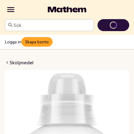
Sök
Logga in
Skapa konto
ite Milt Parfymerad
Sköljmedel