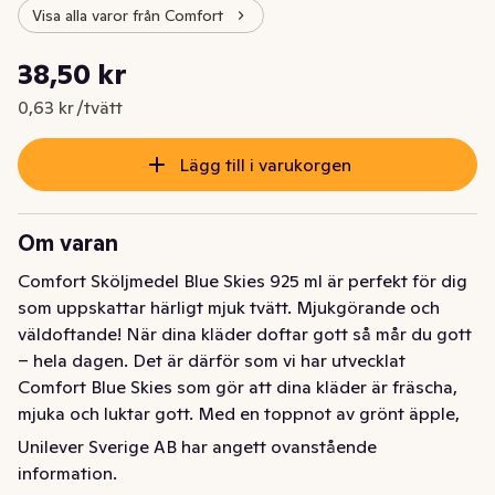
Visa alla varor från Comfort
Styckpris: 0,63 kr /tvätt
38,50 kr
Nuvarande pris är: 38,50 kr
0,63 kr /tvätt
Lägg till i varukorgen
Om varan
Comfort Sköljmedel Blue Skies 925 ml är perfekt för dig 
som uppskattar härligt mjuk tvätt. Mjukgörande och 
väldoftande! När dina kläder doftar gott så mår du gott 
– hela dagen. Det är därför som vi har utvecklat 
Comfort Blue Skies som gör att dina kläder är fräscha, 
mjuka och luktar gott. Med en toppnot av grönt äpple, 
mittnot av ros och en basnot av sandelträ, har Comfort 
Unilever Sverige AB har angett ovanstående
Blue sköljmedel en underbar, frisk doft som ger en 
information.
väldoftande tvätt och en känsla av att du alltid är ute i 