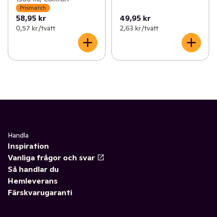
Prismatch
58,95 kr
49,95 kr
0,57 kr /tvätt
2,63 kr /tvätt
Handla
Inspiration
Vanliga frågor och svar
Så handlar du
Hemleverans
Färskvarugaranti