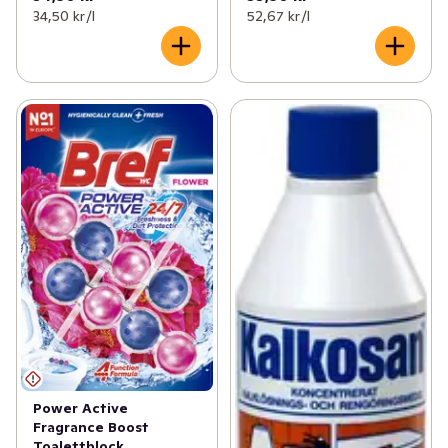
34,50 kr /l
52,67 kr /l
Power Active
Fragrance Boost
Toalettblock