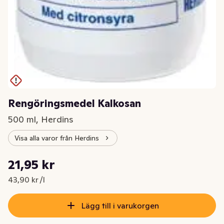
Rengöringsmedel Kalkosan
500 ml, Herdins
Visa alla varor från Herdins
Styckpris: 43,90 kr /l
21,95 kr
Nuvarande pris är: 21,95 kr
43,90 kr /l
Lägg till i varukorgen