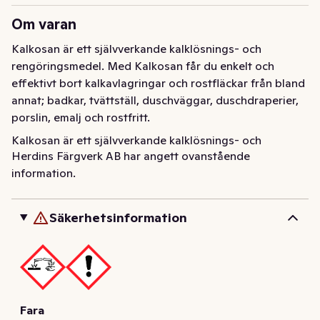
Om varan
Kalkosan är ett självverkande kalklösnings- och 
rengöringsmedel. Med Kalkosan får du enkelt och 
effektivt bort kalkavlagringar och rostfläckar från bland 
annat; badkar, tvättställ, duschväggar, duschdraperier, 
porslin, emalj och rostfritt.
Kalkosan är ett självverkande kalklösnings- och 
Herdins Färgverk AB har angett ovanstående
rengöringsmedel. Med Kalkosan får du enkelt och 
information.
effektivt bort kalkavlagringar och rostfläckar från bland 
annat; badkar, tvättställ, duschväggar, duschdraperier, 
porslin, emalj och rostfritt.
Säkerhetsinformation
Fara