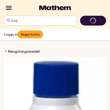
Sök
Logga in
Skapa konto
smedel Kalkosan
Rengöringsmedel