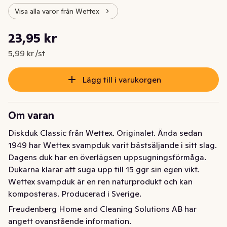
Visa alla varor från Wettex
Styckpris: 5,99 kr /st
23,95 kr
Nuvarande pris är: 23,95 kr
5,99 kr /st
Lägg till i varukorgen
Om varan
Diskduk Classic från Wettex. Originalet. Ända sedan 
1949 har Wettex svampduk varit bästsäljande i sitt slag. 
Dagens duk har en överlägsen uppsugningsförmåga. 
Dukarna klarar att suga upp till 15 ggr sin egen vikt. 
Wettex svampduk är en ren naturprodukt och kan 
komposteras. Producerad i Sverige.
Freudenberg Home and Cleaning Solutions AB har
Wettex Classic är den klassiska svensktillverkade 
angett ovanstående information.
svampduken. Absorberar upp till 15 gånger sin egna 