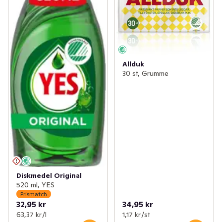
Allduk
30 st, Grumme
Diskmedel Original
520 ml, YES
Prismatch
32,95 kr
34,95 kr
63,37 kr /l
1,17 kr /st