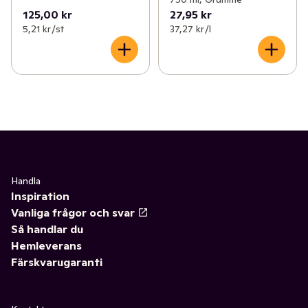
125,00 kr
27,95 kr
5,21 kr /st
37,27 kr /l
Handla
Inspiration
Vanliga frågor och svar
Så handlar du
Hemleverans
Färskvarugaranti