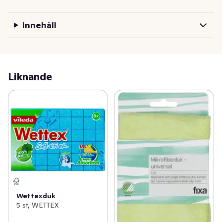
vikt,  jämfört med vikten av en torr duk.
Innehåll
Liknande
Wettexduk
5 st, WETTEX