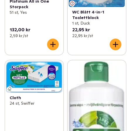
Platinum All in One
Storpack
WC Blått 4-in-1
51 st, Yes
Toalettblock
1 st, Duck
132,00 kr
22,95 kr
2,59 kr /st
22,95 kr /st
Cloth
24 st, Swiffer