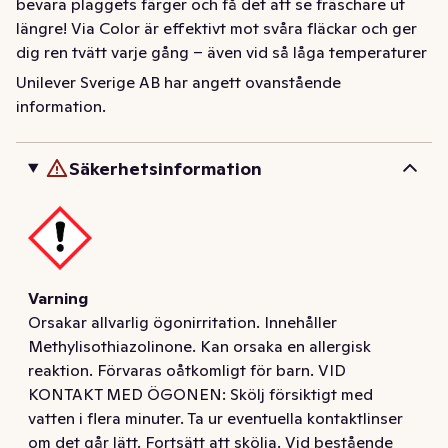
bevara plaggets färger och få det att se fräschare ut 
längre! Via Color är effektivt mot svåra fläckar och ger 
dig ren tvätt varje gång – även vid så låga temperaturer 
som 30 grader. Flytande tvättmedel passar också 
Unilever Sverige AB har angett ovanstående
utmärkt att förbehandla svåra fläckar med, eller att 
information.
använda vid handtvätt eftersom det snabbt löses upp i 
vatten. Självklart finns våra flytande tvättmedel för 
Säkerhetsinformation
kulörtvätt också som sensitive – välj det som passar dig 
bäst! Via produceras i en fabrik som använder 100 % 
förnybar energi. Flaskorna är gjorda av 97 % 
återvunnen plast och är 100 % återvinningsbara. 
Fördelarna med Via Kulörtvätt är många: • Bevarar 
plaggets färger • Ren tvätt varje gång • Effektivt 
Varning
fläckborttagning • Snabbupplösligt i vatten även vid 
Orsakar allvarlig ögonirritation. Innehåller
låga temperaturer • Miljömärkt med EU Ecolabel För 
Methylisothiazolinone. Kan orsaka en allergisk
bästa resultat: • Följ alltid tvättinstruktionerna på 
reaktion. Förvaras oåtkomligt för barn. VID
plagget. • Blanda inte vita och färgade textilier i samma 
KONTAKT MED ÖGONEN: Skölj försiktigt med
tvätt. • Dosera enligt smutsighetsgrad, vattenhårdhet 
vatten i flera minuter. Ta ur eventuella kontaktlinser
och maskinstorlek. • Dosera direkt i 
om det går lätt. Fortsätt att skölja. Vid bestående