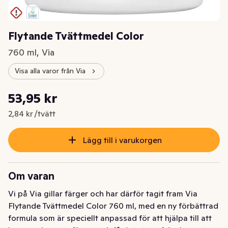
Flytande Tvättmedel Color
760 ml, Via
Visa alla varor från Via
Styckpris: 2,84 kr /tvätt
53,95 kr
Nuvarande pris är: 53,95 kr
2,84 kr /tvätt
Lägg till i varukorgen
Om varan
Vi på Via gillar färger och har därför tagit fram Via 
Flytande Tvättmedel Color 760 ml, med en ny förbättrad 
formula som är speciellt anpassad för att hjälpa till att 