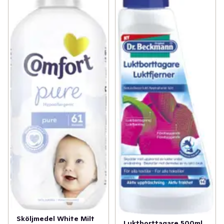
Sköljmedel White Milt
Luktborttagare 500ml