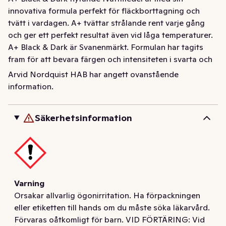
innovativa formula perfekt för fläckborttagning och 
tvätt i vardagen. A+ tvättar strålande rent varje gång 
och ger ett perfekt resultat även vid låga temperaturer. 
A+ Black & Dark är Svanenmärkt. Formulan har tagits 
fram för att bevara färgen och intensiteten i svarta och 
mörka kläder så bra som möjligt. Effektiv redan vid 30 
Arvid Nordquist HAB har angett ovanstående
grader. Dosera rätt i förhållande till nedsmutsning och 
information.
vattenhårdhet. Överdosering bidrar inte till renare tvätt 
och är skadligt för miljön. Sänk temperaturen under 
Säkerhetsinformation
normala tvättprogram för att skydda miljön. Flaskan är 
gjord av 99% återvunnen plast och är 100% 
återvinningsbar. Finns i storleken 880ml. Låg dosering 
räcker för upp till 22 tvättar.
A+ Black & Dark flytande tvättmedel är med sin 
Varning
innovativa formula perfekt för fläckborttagning och 
Orsakar allvarlig ögonirritation. Ha förpackningen
tvätt i vardagen. A+ tvättar strålande rent varje gång 
eller etiketten till hands om du måste söka läkarvård.
och ger ett perfekt resultat även vid låga temperaturer. 
Förvaras oåtkomligt för barn. VID FÖRTÄRING: Vid
A+ Black & Dark är Svanenmärkt. Formulan har tagits 