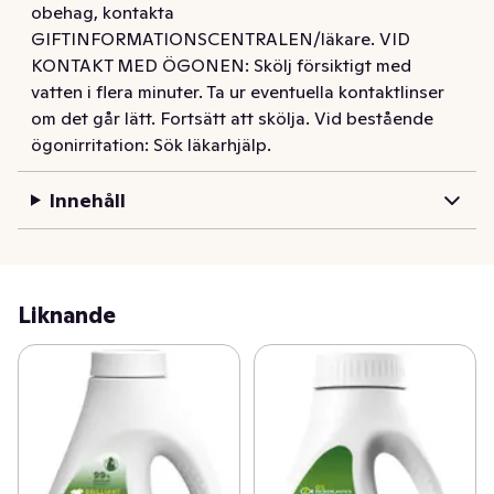
obehag, kontakta
fram för att bevara färgen och intensiteten i svarta och 
GIFTINFORMATIONSCENTRALEN/läkare. VID
mörka kläder så bra som möjligt. Effektiv redan vid 30 
KONTAKT MED ÖGONEN: Skölj försiktigt med
grader. Dosera rätt i förhållande till nedsmutsning och 
vatten i flera minuter. Ta ur eventuella kontaktlinser
vattenhårdhet. Överdosering bidrar inte till renare tvätt 
om det går lätt. Fortsätt att skölja. Vid bestående
och är skadligt för miljön. Sänk temperaturen under 
ögonirritation: Sök läkarhjälp.
normala tvättprogram för att skydda miljön. Flaskan är 
gjord av 99% återvunnen plast och är 100% 
Innehåll
återvinningsbar. Finns i storleken 880ml. Låg dosering 
räcker för upp till 22 tvättar.
Liknande