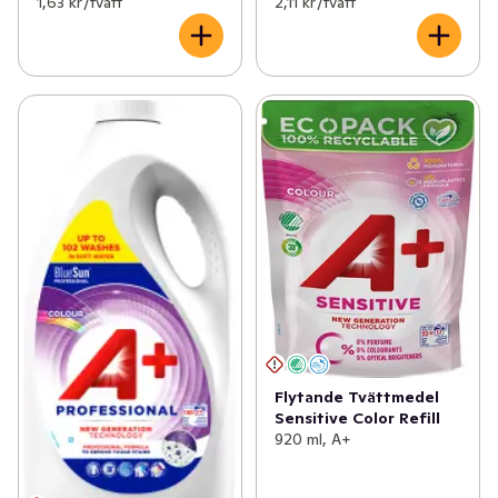
1,63 kr /tvätt
2,11 kr /tvätt
Flytande Tvättmedel
Sensitive Color Refill
920 ml, A+