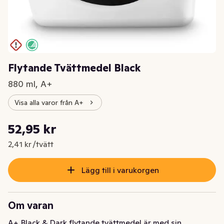
Flytande Tvättmedel Black
880 ml, A+
Visa alla varor från A+
Styckpris: 2,41 kr /tvätt
52,95 kr
Nuvarande pris är: 52,95 kr
2,41 kr /tvätt
Lägg till i varukorgen
Om varan
A+ Black & Dark flytande tvättmedel är med sin 