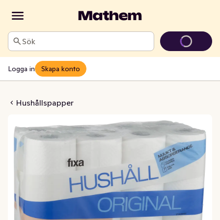
Sök
Logga in
Skapa konto
 Mjukt & Absorberande
Hushållspapper