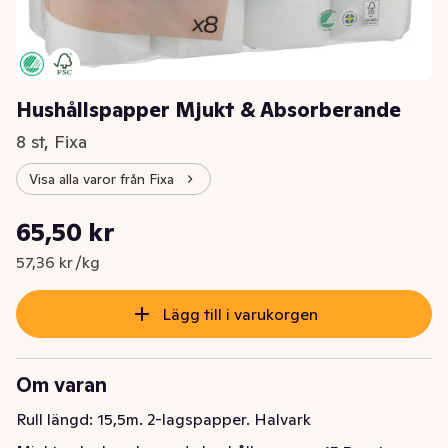
Hushållspapper Mjukt & Absorberande
8 st, Fixa
Visa alla varor från Fixa
Styckpris: 57,36 kr /kg
65,50 kr
Nuvarande pris är: 65,50 kr
57,36 kr /kg
Lägg till i varukorgen
Om varan
Rull längd: 15,5m. 2-lagspapper. Halvark