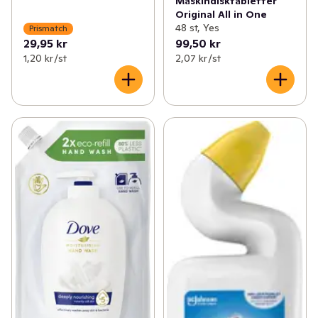
Maskindisktabletter
Original All in One
48 st, Yes
Prismatch
29,95 kr
99,50 kr
1,20 kr /st
2,07 kr /st