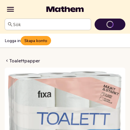
Sök
Logga in
Skapa konto
per Mjukt & Starkt
Toalettpapper