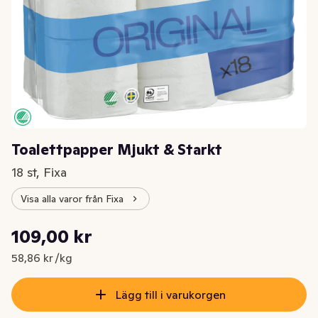
Toalettpapper Mjukt & Starkt
18 st, Fixa
Visa alla varor från Fixa
Styckpris: 58,86 kr /kg
109,00 kr
Nuvarande pris är: 109,00 kr
58,86 kr /kg
Lägg till i varukorgen