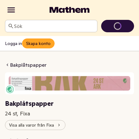
Sök
Logga in
Skapa konto
låtspapper
Bakplåtspapper
Bakplåtspapper
24 st, Fixa
Visa alla varor från Fixa
Styckpris: 0,83 kr /st