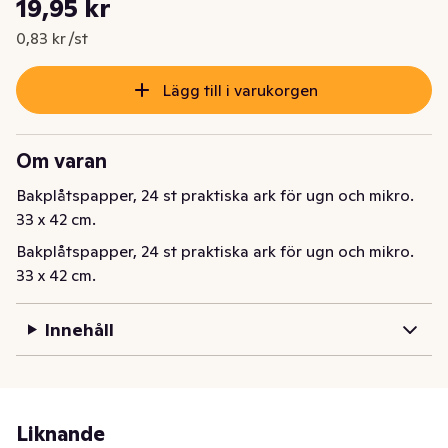
19,95 kr
Nuvarande pris är: 19,95 kr
0,83 kr /st
Lägg till i varukorgen
Om varan
Bakplåtspapper, 24 st praktiska ark för ugn och mikro. 
33 x 42 cm.
Bakplåtspapper, 24 st praktiska ark för ugn och mikro. 
33 x 42 cm.
Innehåll
Liknande