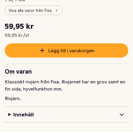
Visa alla varor från Fixa
Styckpris: 59,95 kr /st
59,95 kr
Nuvarande pris är: 59,95 kr
59,95 kr /st
Lägg till i varukorgen
Om varan
Klassiskt rivjärn från Fixa. Rivjärnet har en grov samt en 
fin sida, hyvelfunktion mm.
Rivjärn.
Innehåll