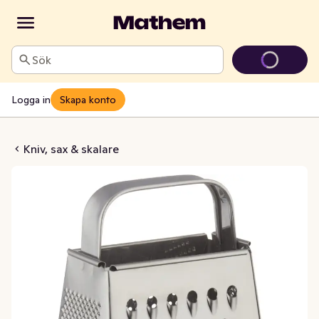
Sök
Logga in
Skapa konto
Rivjärn
Kniv, sax & skalare