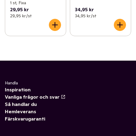
1 st, Fixa
29,95 kr
34,95 kr
29,95 kr /st
34,95 kr /st
Handla
Inspiration
Vanliga frågor och svar
Så handlar du
Hemleverans
Färskvarugaranti