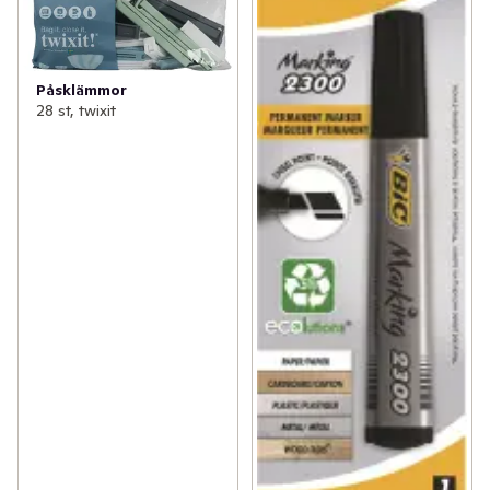
Påsklämmor
28 st, twixit