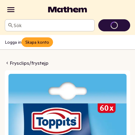
Sök
Logga in
Skapa konto
setiketter
Frysclips/frystejp