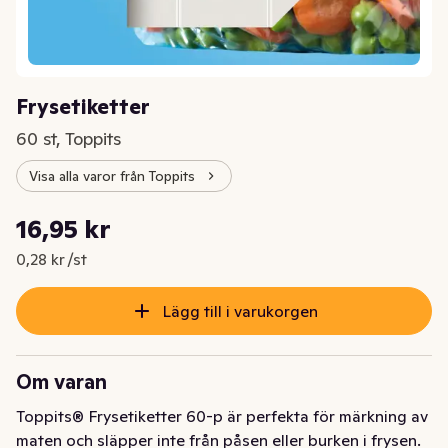
Frysetiketter
60 st, Toppits
Visa alla varor från Toppits
Styckpris: 0,28 kr /st
16,95 kr
Nuvarande pris är: 16,95 kr
0,28 kr /st
Lägg till i varukorgen
Om varan
Toppits® Frysetiketter 60-p är perfekta för märkning av 
maten och släpper inte från påsen eller burken i frysen.