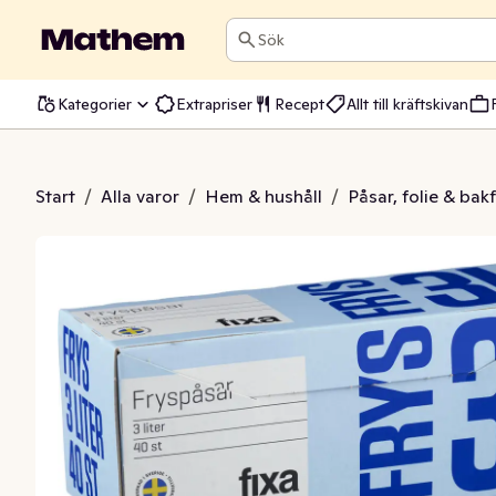
Sök
Kategorier
Extrapriser
Recept
Allt till kräftskivan
yspåsar 3L
Start
/
Alla varor
/
Hem & hushåll
/
Påsar, folie & bak