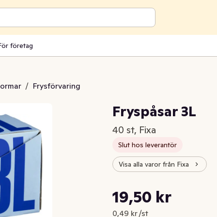
För företag
formar
/
Frysförvaring
Fryspåsar 3L
40 st, Fixa
Slut hos leverantör
Visa alla varor från Fixa
Styckpris: 0,49 kr /st
19,50 kr
Nuvarande pris är: 19,50 kr
0,49 kr /st