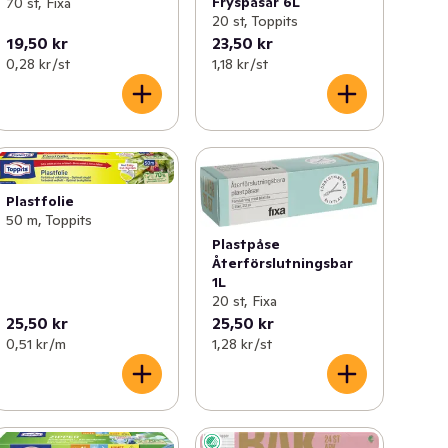
Fryspåsar 6L
70 st, Fixa
20 st, Toppits
19,50 kr
23,50 kr
0,28 kr /st
1,18 kr /st
Plastfolie
50 m, Toppits
Plastpåse
Återförslutningsbar
1L
20 st, Fixa
25,50 kr
25,50 kr
0,51 kr /m
1,28 kr /st