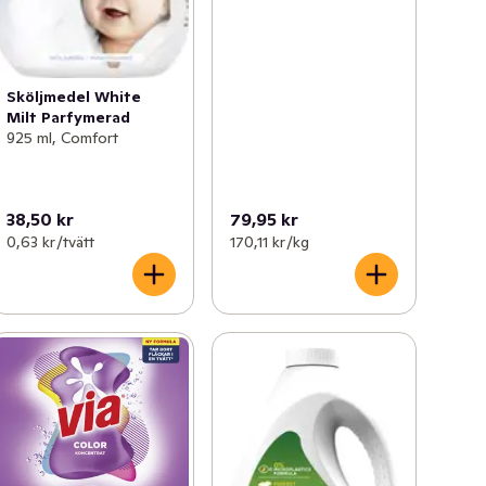
Sköljmedel White
Milt Parfymerad
925 ml, Comfort
38,50 kr
79,95 kr
0,63 kr /tvätt
170,11 kr /kg