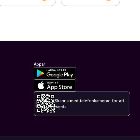
Appar
Skanna med telefonkameran för att
hämta