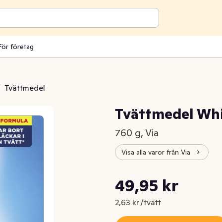
För företag
/
Tvättmedel
Tvättmedel Wh
760 g, Via
Visa alla varor från Via
Styckpris: 2,63 kr /tvätt
49,95 kr
Nuvarande pris är: 49,95 kr
2,63 kr /tvätt