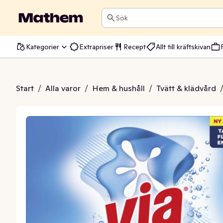
Sök
Kategorier
Extrapriser
Recept
Allt till kräftskivan
tmedel White
Start
/
Alla varor
/
Hem & hushåll
/
Tvätt & klädvård