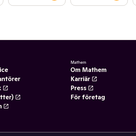
Mathem
ice
Om Mathem
antörer
Karriär
k
Press
tter)
För företag
m