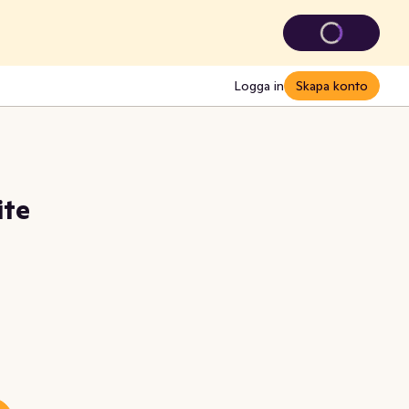
Logga in
Skapa konto
ite