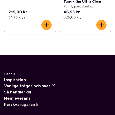
Tandkräm Ultra Clean
75 ml, parodontax
219,00 kr
46,95 kr
54,75 kr /st
626,00 kr /l
Handla
Inspiration
Vanliga frågor och svar
Så handlar du
Hemleverans
Färskvarugaranti