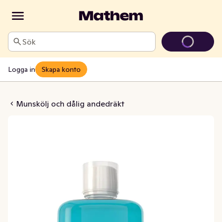
Sök
Logga in
Skapa konto
j Cool Mint 0,2%
Munskölj och dålig andedräkt