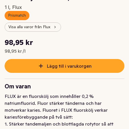
1 l, Flux
Prismatch
Visa alla varor från Flux
Styckpris: 98,95 kr /l
98,95 kr
Nuvarande pris är: 98,95 kr
98,95 kr /l
Lägg till i varukorgen
Om varan
FLUX är en fluorskölj som innehåller 0,2 % 
natriumfluorid. Fluor stärker tänderna och har 
motverkar karies. Fluoret i FLUX fluorskölj verkar 
kariesförebyggande på två sätt:

1. Stärker tandemaljen och blottlagda rotytor så att 