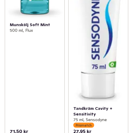
Munskölj Soft Mint
500 ml, Flux
Tandkräm Cavity +
Sensitivity
75 ml, Sensodyne
Prismatch
71,50 kr
27,95 kr