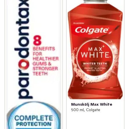
Munskölj Max White
500 ml, Colgate