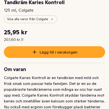
Tandkräm Karies Kontroll
125 ml, Colgate
Visa alla varor från Colgate
Styckpris: 207,60 kr /l
25,95 kr
Nuvarande pris är: 25,95 kr
207,60 kr /l
Lägg till i varukorgen
Om varan
Colgate Karies Kontroll är en tandkräm med mild och 
frisk smak som passar hela familjen. Det är en av de 
populäraste tandkrämerna som många av oss har vuxit 
upp med. Colgate Karies Kontroll skyddar tänderna mot 
karies och innehåller även kalcium som stärker tänderna. 
Nu också med arginin som förebygger plack bakterier 