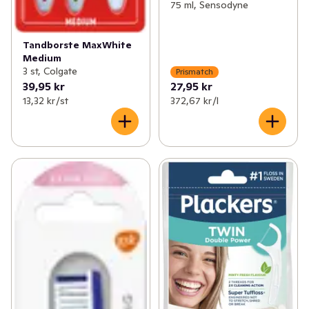
75 ml, Sensodyne
Tandborste MaxWhite
Medium
3 st, Colgate
Prismatch
39,95 kr
27,95 kr
13,32 kr /st
372,67 kr /l