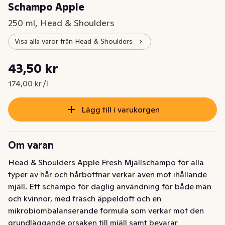
Schampo Apple
250 ml, Head & Shoulders
Visa alla varor från Head & Shoulders
Styckpris: 174,00 kr /l
43,50 kr
Nuvarande pris är: 43,50 kr
174,00 kr /l
Lägg till i varukorgen
Om varan
Head & Shoulders Apple Fresh Mjällschampo för alla 
typer av hår och hårbottnar verkar även mot ihållande 
mjäll. Ett schampo för daglig användning för både män 
och kvinnor, med fräsch äppeldoft och en 
mikrobiombalanserande formula som verkar mot den 
grundläggande orsaken till mjäll samt bevarar 