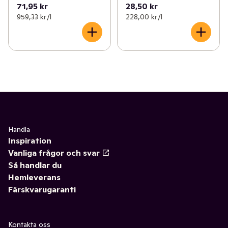
71,95 kr
28,50 kr
959,33 kr /l
228,00 kr /l
Handla
Inspiration
Vanliga frågor och svar
Så handlar du
Hemleverans
Färskvarugaranti
Kontakta oss