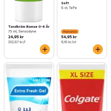
Soft
6 st, TePe
Tandkräm Bamse 0-6 År
75 ml, Sensodyne
Prismatch
24,95 kr
54,95 kr
332,67 kr /l
9,16 kr /st