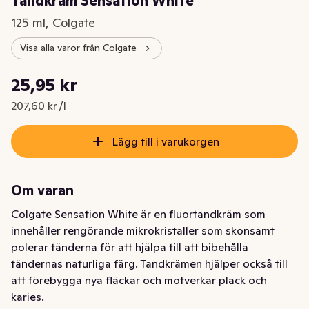
Tandkräm Sensation White
125 ml, Colgate
Visa alla varor från Colgate
Styckpris: 207,60 kr /l
25,95 kr
Nuvarande pris är: 25,95 kr
207,60 kr /l
Lägg till i varukorgen
Om varan
Colgate Sensation White är en fluortandkräm som 
innehåller rengörande mikrokristaller som skonsamt 
polerar tänderna för att hjälpa till att bibehålla 
tändernas naturliga färg. Tandkrämen hjälper också till 
att förebygga nya fläckar och motverkar plack och 
karies.