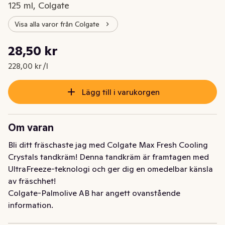
125 ml, Colgate
Visa alla varor från Colgate
Styckpris: 228,00 kr /l
28,50 kr
Nuvarande pris är: 28,50 kr
228,00 kr /l
Lägg till i varukorgen
Om varan
Bli ditt fräschaste jag med Colgate Max Fresh Cooling 
Crystals tandkräm! Denna tandkräm är framtagen med 
UltraFreeze-teknologi och ger dig en omedelbar känsla 
av fräschhet!
Colgate-Palmolive AB har angett ovanstående
information.