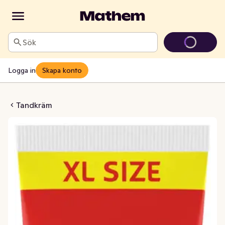
Sök
Logga in
Skapa konto
resh Cooling Crystals
Tandkräm