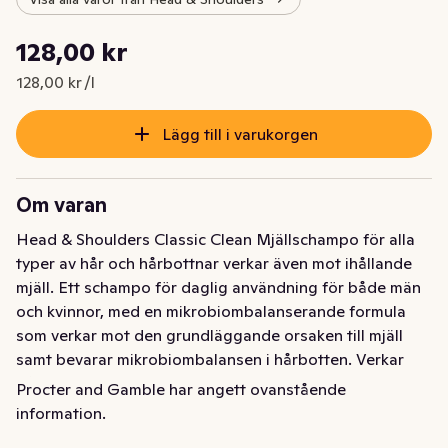
Styckpris: 128,00 kr /l
128,00 kr
Nuvarande pris är: 128,00 kr
128,00 kr /l
Lägg till i varukorgen
Om varan
Head & Shoulders Classic Clean Mjällschampo för alla 
typer av hår och hårbottnar verkar även mot ihållande 
mjäll. Ett schampo för daglig användning för både män 
och kvinnor, med en mikrobiombalanserande formula 
som verkar mot den grundläggande orsaken till mjäll 
samt bevarar mikrobiombalansen i hårbotten. Verkar 
både mot synlig och osynlig mjäll genom att släppa ut 
Procter and Gamble har angett ovanstående
två gånger mer skyddande ingredienser som går in i 
information.
porerna, för att slutligen förhindra att envis mjäll 