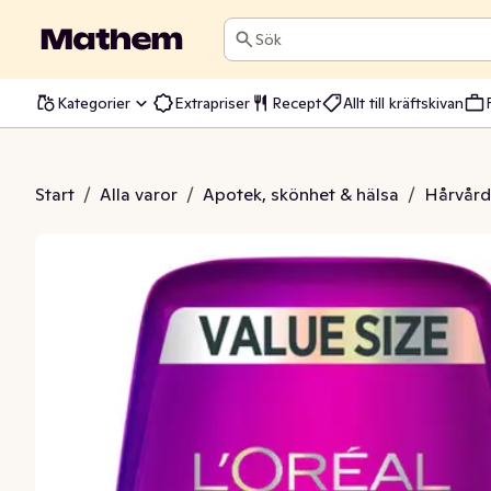
Sök
Kategorier
Extrapriser
Recept
Allt till kräftskivan
llagen Lifter Fiber
Start
/
Alla varor
/
Apotek, skönhet & hälsa
/
Hårvård