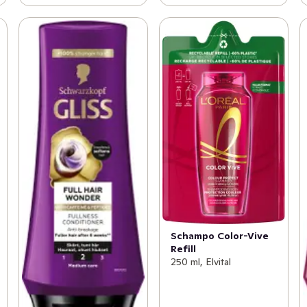
Schampo Color-Vive
Refill
250 ml, Elvital