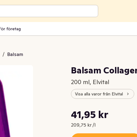
För företag
/
Balsam
Balsam Collagen
200 ml, Elvital
Visa alla varor från Elvital
Styckpris: 209,75 kr /l
41,95 kr
Nuvarande pris är: 41,95 kr
209,75 kr /l