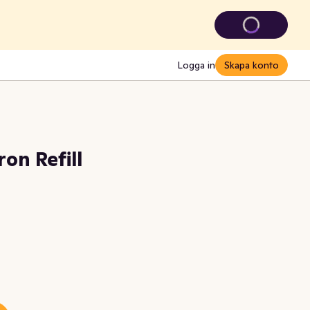
Logga in
Skapa konto
on Refill