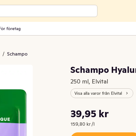
För företag
/
Schampo
Schampo Hyalur
250 ml, Elvital
Visa alla varor från Elvital
Styckpris: 159,80 kr /l
39,95 kr
Nuvarande pris är: 39,95 kr
159,80 kr /l